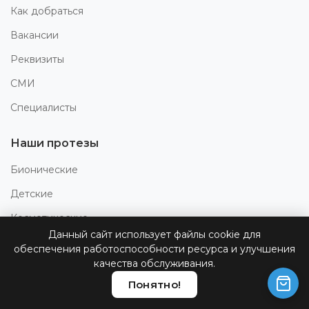
Как добраться
Вакансии
Реквизиты
СМИ
Специалисты
Наши протезы
Бионические
Детские
Косметические
Данный сайт использует файлы cookie для
Лечебно-тренировочные
обеспечения работоспособности ресурса и улучшения
качества обслуживания.
Модульные
Понятно!
Для купания