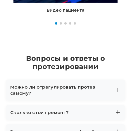
Видео пациента
Вопросы и ответы о
протезировании
Можно ли отрегулировать протез
самому?
Мы не рекомендуем. Регулировка протеза
Сколько стоит ремонт?
голени требует лазерного стенда и
понимания биомеханики. Покрутив винты
Мелкий ремонт (склейка, замена тросика)
«на глаз», вы можете испортить походку и