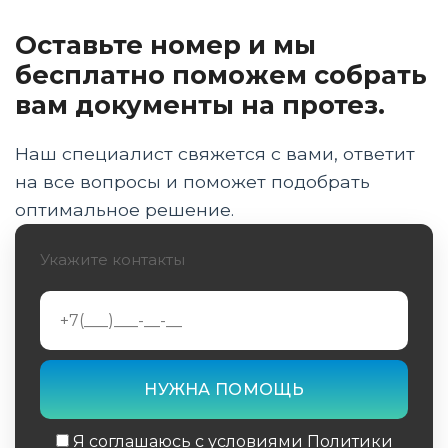
Оставьте номер и мы
Какую группу инвалидности дают при
ампутации выше и ниже колена
бесплатно поможем собрать
вам документы на протез.
Оформление инвалидности при переломах
и заболеваниях суставов ног
Наш специалист свяжется с вами, ответит
Пошаговый порядок прохождения МСЭ и
на все вопросы и поможет подобрать
список необходимых документов
оптимальное решение.
Когда устанавливается бессрочная группа
Укажите контакты
инвалидности без
переосвидетельствования
ИПРА и получение технических средств
реабилитации: инструкция эксперта
Заключение и выводы эксперта
Я соглашаюсь с условиями Политики