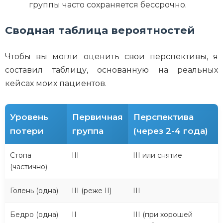
группы часто сохраняется бессрочно.
Сводная таблица вероятностей
Чтобы вы могли оценить свои перспективы, я
составил таблицу, основанную на реальных
кейсах моих пациентов.
Уровень
Первичная
Перспектива
потери
группа
(через 2-4 года)
Стопа
III
III или снятие
(частично)
Голень (одна)
III (реже II)
III
Бедро (одна)
II
III (при хорошей