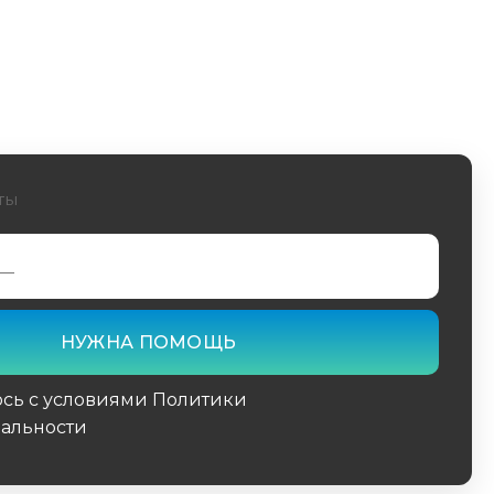
ты
юсь с условиями Политики
альности
поле