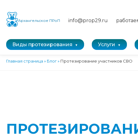
info@prop29.ru
работае
Архангельское ПРоП
Виды протезирования
Услуги
Главная страница
»
Блог
»
Протезирование участников СВО
ПРОТЕЗИРОВАН