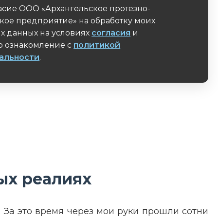
асие ООО «Архангельское протезно-
кое предприятие» на обработку моих
х данных на условиях
согласия
и
 ознакомление с
политикой
альности
.
поле
ых реалиях
 За это время через мои руки прошли сотни