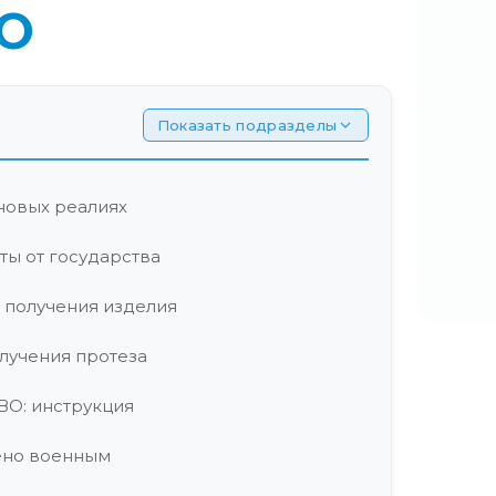
О
Показать подразделы
новых реалиях
ты от государства
 получения изделия
лучения протеза
ВО: инструкция
ено военным