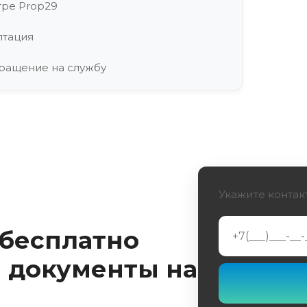
тре Prop29
птация
вращение на службу
восстановлению
Укажите контак
 бесплатно
 документы на