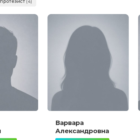
-протезист
(4)
Варвара
ч
Александровна