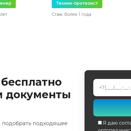
женер
Техник-протезист
 лет
Стаж: более 1 года
 бесплатно
м документы
м подобрать подходящее
Я даю согл
ортопедичес