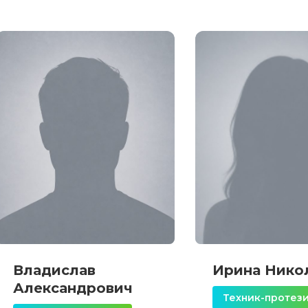
Владислав
Ирина Нико
Александрович
Техник-протез