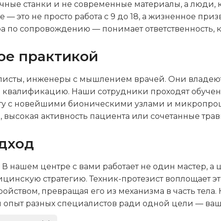
чные станки и не современные материалы, а люди, 
 это не просто работа с 9 до 18, а жизненное приз
ра по сопровождению — понимает ответственность,
ое практикой
алисты, инженеры с мышлением врачей. Они владе
 квалификацию. Наши сотрудники проходят обучен
работу с новейшими бионическими узлами и микроп
и, высокая активность пациента или сочетанные т
дход
В нашем центре с вами работает не один мастер, а
цинскую стратегию. Техник-протезист воплощает эт
ройством, превращая его из механизма в часть тела.
 опыт разных специалистов ради одной цели — ва