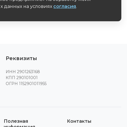
х данных на условиях
согласия
.
поле
Реквизиты
ИНН 2901263168
КПП 290101001
ОГРН 1152901011955
Полезная
Контакты
информация