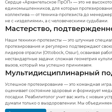
Сердце «Архангельское ПрОП» — это не высокото
единомышленников, для которых протезирование —
коллектива — от техника-протезиста до менедже
не с «изделиями», а с человеческими судьбами.
Мастерство, подтвержденн
Наши техники-протезисты — это штучные специ
протезирования и регулярно подтверждают свою
лидеров отрасли (Ottobock, Ossur), осваивая 
нестандартные задачи: сложная геометрия культ
вызов, который мы успешно принимаем.
Мультидисциплинарный по
Успешное протезирование — это командная игра. 
оценивает состояние здоровья и формирует меди
посадки. Реабилитолог учит вас жить с новым уст
думали только о выздоровлении. Мы объединяем