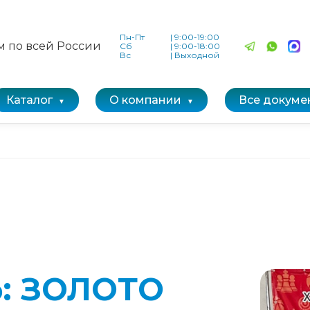
Пн-Пт
|
9:00-19:00
м по всей России
Сб
|
9:00-18:00
Вс
|
Выходной
Каталог
О компании
Все докуме
: ЗОЛОТО