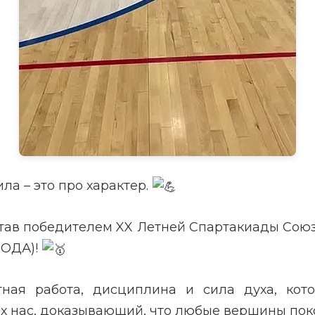
ла – это про характер.
 став победителем XX Летней Спартакиады Сою
ПОДА)!
тная работа, дисциплина и сила духа, кот
х нас, доказывающий, что любые вершины поко